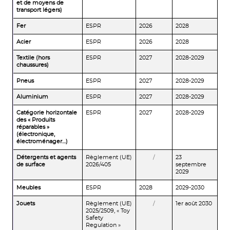
et de moyens de
transport légers)
Fer
ESPR
2026
2028
Acier
ESPR
2026
2028
Textile (hors
ESPR
2027
2028-2029
chaussures)
Pneus
ESPR
2027
2028-2029
Aluminium
ESPR
2027
2028-2029
Catégorie horizontale
ESPR
2027
2028-2029
des « Produits
réparables »
(électronique,
électroménager…)
Détergents et agents
Règlement (UE)
/
23
de surface
2026/405
septembre
2029
Meubles
ESPR
2028
2029-2030
Jouets
Règlement (UE)
/
1er août 2030
2025/2509, « Toy
Safety
Regulation »