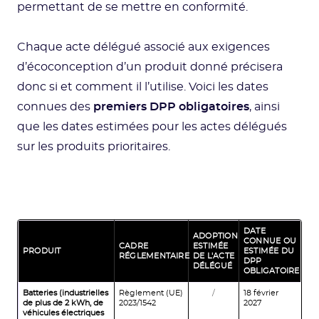
permettant de se mettre en conformité.
Chaque acte délégué associé aux exigences
d’écoconception d’un produit donné précisera
donc si et comment il l’utilise. Voici les dates
connues des
premiers DPP obligatoires
, ainsi
que les dates estimées pour les actes délégués
sur les produits prioritaires.
DATE
ADOPTION
CONNUE OU
CADRE
ESTIMÉE
PRODUIT
ESTIMÉE DU
RÉGLEMENTAIRE
DE L'ACTE
DPP
DÉLÉGUÉ
OBLIGATOIRE
Batteries (industrielles
Règlement (UE)
/
18 février
de plus de 2 kWh, de
2023/1542
2027
véhicules électriques