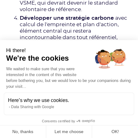
VSME, qui devrait devenir le standard
volontaire de référence.
Développer une stratégie carbone
avec
calcul de l'empreinte et plan d'action,
élément central qui restera
incontournable dans tout référentiel,
quelle que soit la taille de l'entreprise.
Hi there!
S'équiper d'un logiciel de gestion des
We're the cookies
données ESG
pour faciliter le
basculement entre référentiels et
We waited to make sure that you were
optimiser la collecte et le suivi des
interested in the content of this website
données de durabilité.
before bothering you, but we would love to be your companions during
your visit...
Here’s why we use cookies.
Data Sharing with Google
Quelle stratégie RSE
Consents certified by
face à l'incertitude
No, thanks
Let me choose
OK!
réglementaire ?