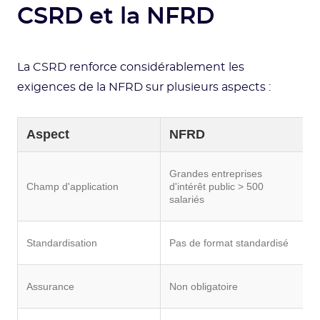
CSRD et la NFRD
La CSRD renforce considérablement les
exigences de la NFRD sur plusieurs aspects :
Aspect
NFRD
T
Grandes entreprises
e
Champ d'application
d'intérêt public > 500
(
salariés
m
N
Standardisation
Pas de format standardisé
o
A
Assurance
Non obligatoire
o