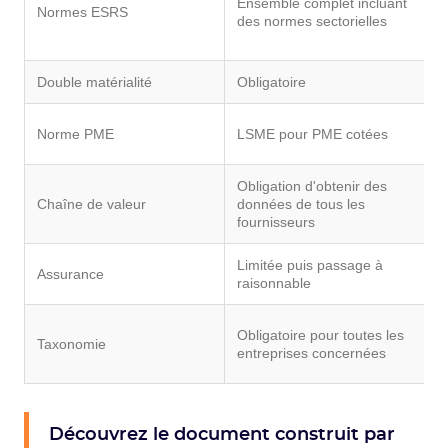
Ensemble complet incluant
d
Normes ESRS
des normes sectorielles
p
q
Double matérialité
Obligatoire
M
S
Norme PME
LSME pour PME cotées
n
Obligation d'obtenir des
P
Chaîne de valeur
données de tous les
<
fournisseurs
c
Limitée puis passage à
U
Assurance
raisonnable
l
O
Obligatoire pour toutes les
Taxonomie
p
entreprises concernées
s
Découvrez le document construit par