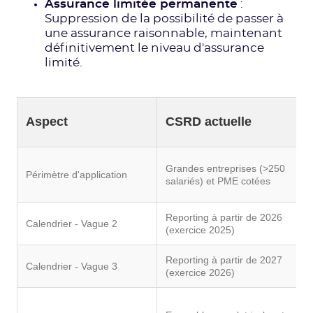
Assurance limitée permanente
:
Suppression de la possibilité de passer à
une assurance raisonnable, maintenant
définitivement le niveau d'assurance
limité.
P
Aspect
CSRD actuelle
U
Grandes entreprises (>250
Périmètre d'application
>
salariés) et PME cotées
>
Reporting à partir de 2026
R
Calendrier - Vague 2
(exercice 2025)
(
Reporting à partir de 2027
R
Calendrier - Vague 3
(exercice 2026)
(
N