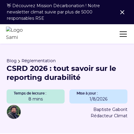
👋 Découvrez Mission Décarbonation ! Notre
newsletter climat suivie par plus de 5000
responsables RSE
Blog
Réglementation
CSRD 2026 : tout savoir sur le
reporting durabilité
Temps de lecture :
Mise à jour :
8 mins
1/8/2026
Baptiste Gaborit
Rédacteur Climat