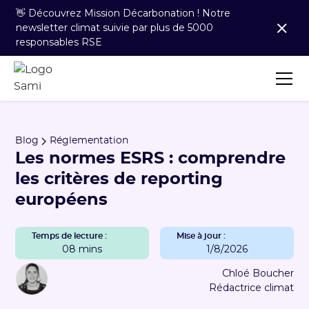
👋 Découvrez Mission Décarbonation ! Notre
newsletter climat suivie par plus de 5000
responsables RSE
Blog
Réglementation
Les normes ESRS : comprendre
les critères de reporting
européens
Temps de lecture :
Mise à jour :
08 mins
1/8/2026
Chloé Boucher
Rédactrice climat