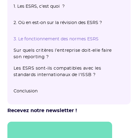
1. Les ESRS, c’est quoi ?
1.1 De nouveaux critères de reporting
1.2 Les ESRS sont basés sur les 3 piliers RSE
2. Où en est-on sur la révision des ESRS ?
européens élaborés par l’EFRAG
: Environnemental, Social et de
Gouvernance.
3. Le fonctionnement des normes ESRS
Sur quels critères l’entreprise doit-elle faire
son reporting ?
Les ESRS sont-ils compatibles avec les
standards internationaux de l'ISSB ?
Conclusion
Autres contenus sur la CSRD
Recevez notre newsletter !