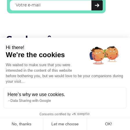
Sur la même
Hi there!
thématique
We're the cookies
Nos autres articles pour aller plus loin, écrits avec autant
We waited to make sure that you were
de passion 👇
interested in the content of this website
before bothering you, but we would love to be your companions during
your visit...
Here’s why we use cookies.
Data Sharing with Google
Consents certified by
No, thanks
Let me choose
OK!