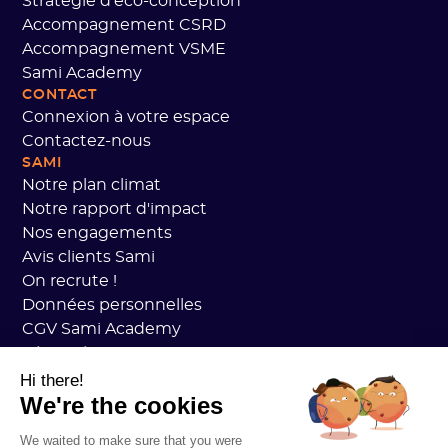
Stratégie d'éco-conception
Accompagnement CSRD
Accompagnement VSME
Sami Academy
CONTACT
Connexion à votre espace
Contactez-nous
SAMI
Notre plan climat
Notre rapport d'impact
Nos engagements
Avis clients Sami
On recrute !
Données personnelles
CGV Sami Academy
Sécurité
État des services
Hi there!
We're the cookies
Mentions légales
RESSOURCES
We waited to make sure that you were
Plan Carbone Général