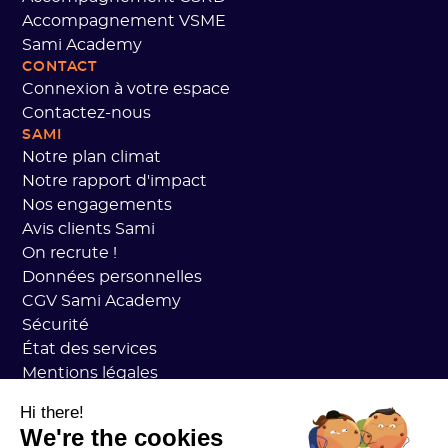
Accompagnement VSME
Sami Academy
CONTACT
Connexion à votre espace
Contactez-nous
SAMI
Notre plan climat
Notre rapport d'impact
Nos engagements
Avis clients Sami
On recrute !
Données personnelles
CGV Sami Academy
Sécurité
État des services
Mentions légales
RESSOURCES
Hi there!
Plan Carbone Général
We're the cookies
Open Carbon Practice