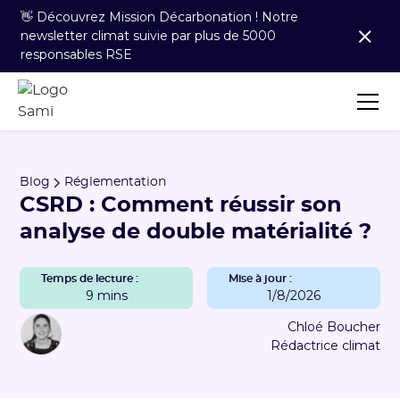
👋 Découvrez Mission Décarbonation ! Notre
newsletter climat suivie par plus de 5000
responsables RSE
Blog
Réglementation
CSRD : Comment réussir son
analyse de double matérialité ?
Temps de lecture :
Mise à jour :
9 mins
1/8/2026
Chloé Boucher
Rédactrice climat