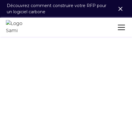
Découvrez comment construire votre RFP pour
un logiciel carbone
DISTRIBUTION ET RETAIL
Solution climat
tout-en-un pour un
commerce durable
Identifiez, mesurez et pilotez l'empreinte carbone
de votre activité et celle de votre Scope 3.
Agissez en faveur d'un commerce responsable :
engagez vos fournisseurs, définissez des objectifs
de réduction réalistes et identifiez les