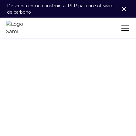
Descubra cómo construir su RFP para un software
de carbono
DISTRIBUCIÓN Y RETAIL
Solución climática
todo-en-uno para
un comercio
durable
Identifique, mida y gestione la huella de carbono
de su actividad y la de su Alcance 3.
Actúe a favor de un comercio responsable:
comprometa a sus proveedores, defina objetivos