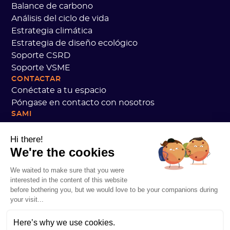
Balance de carbono
Análisis del ciclo de vida
Estrategia climática
Estrategia de diseño ecológico
Soporte CSRD
Soporte VSME
CONTACTAR
Conéctate a tu espacio
Póngase en contacto con nosotros
SAMI
Nuestros compromisos
Opiniones de clientes en sami
Hi there!
We're the cookies
¡Estamos reclutando!
Datos personales
We waited to make sure that you were
Academia Sami CGV
interested in the content of this website
Seguridad
before bothering you, but we would love to be your companions during
Estado de los servicios
your visit...
Información legal
Here’s why we use cookies.
RECURSOS