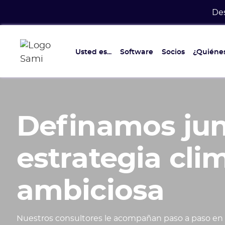
Des
Usted es...
Software
Socios
¿Quiéne
Definamos jun
estrategia cli
ambiciosa
Nuestros consultores le acompañan paso a paso en l