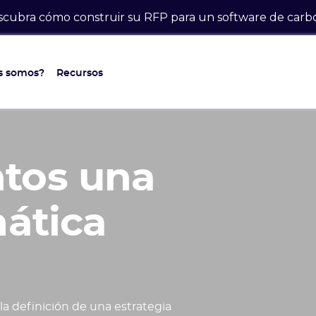
cubra cómo construir su RFP para un software de car
s somos?
Recursos
tos una
mática
a definición de una estrategia