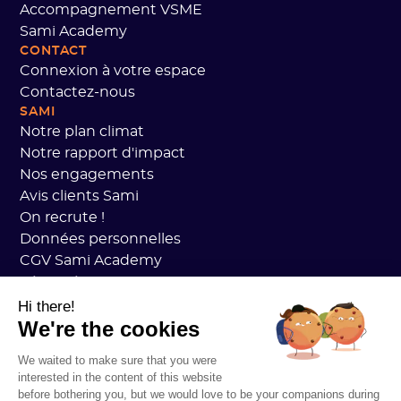
Accompagnement VSME
Sami Academy
CONTACT
Connexion à votre espace
Contactez-nous
SAMI
Notre plan climat
Notre rapport d'impact
Nos engagements
Avis clients Sami
On recrute !
Données personnelles
CGV Sami Academy
Sécurité
État des services
Hi there!
We're the cookies
Mentions légales
RESSOURCES
We waited to make sure that you were
Plan Carbone Général
interested in the content of this website
Open Carbon Practice
before bothering you, but we would love to be your companions during