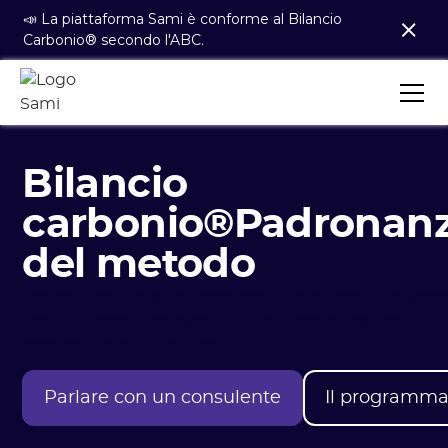
📣 La piattaforma Sami è conforme al Bilancio
Carbonio® secondo l'ABC.
Bilancio
carbonio®Padronan
del metodo
Impara a misurare le emissioni di un'azienda per ven
servizi di consulenza grazie a una formazione che
combina teoria e pratica.
Parlare con un consulente
Il programm