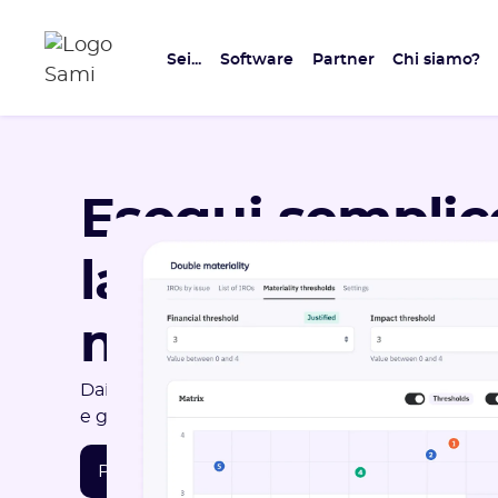
Sei...
Software
Partner
Chi siamo?
Esegui sempli
la tua analisi d
materialità
Dai tuoi problemi materiali: valuta i tuoi IRO, co
e genera automaticamente la tua matrice di do
Prenota una demo