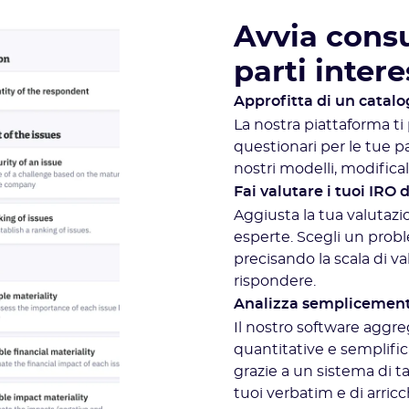
Avvia consu
parti inter
Approfitta di un catalo
La nostra piattaforma ti
questionari per le tue pa
nostri modelli, modifica
Fai valutare i tuoi IRO 
Aggiusta la tua valutazi
esperte. Scegli un prob
precisando la scala di va
rispondere.
Analizza semplicemente 
Il nostro software agg
quantitative e semplific
grazie a un sistema di t
tuoi verbatim e di arricc