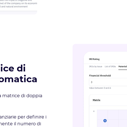
ice di
tomatica
 matrice di doppia
nziarie per definire i
mente il numero di