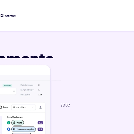
Risorse
cemente
i doppia
involgi le tue parti interessate
ppia materialità.