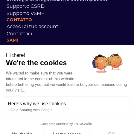
Supporto CSRD
Supporto VSME
CONTATTO
Accedi al tuo account
Contattaci
SAMI
Il nostro impegno
Recensioni dei clienti Sami
Hi there!
We're the cookies
Stiamo reclutando!
Dati personali
We waited to make sure that you were
Accademia CGV Sami
interested in the content of this website
Sicurezza
before bothering you, but we would love to be your companions during
Stato dei servizi
your visit...
Informazioni legali
Here’s why we use cookies.
RISORSE
Data Sharing with Google
Pratica Open Carbon
Storie di clienti
Consents certified by
Il nostro blog