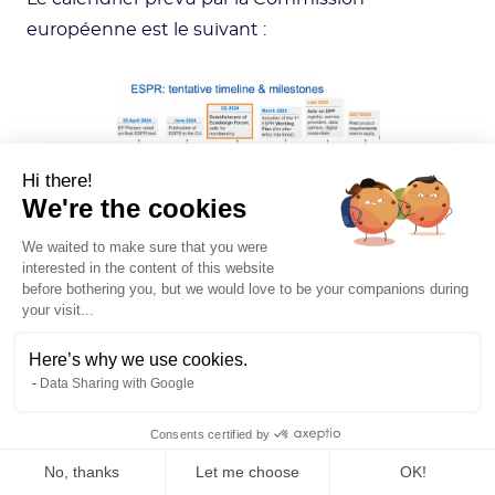
européenne est le suivant :
Hi there!
We're the cookies
Source : Commission
européenne
We waited to make sure that you were
interested in the content of this website
before bothering you, but we would love to be your companions during
your visit...
Dans l'intervalle et jusqu’à la mise en œuvre
complète des nouvelles mesures, la directive
Here’s why we use cookies.
actuelle 2009/125/CE sur l’éco-conception
Data Sharing with Google
continuera de s'appliquer.
Consents certified by
No, thanks
Let me choose
OK!
Conclusion