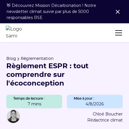
👋 Découvrez Mission Décarbonation ! Notre
newsletter climat suivie par plus de 5000
responsables RSE
Blog
Réglementation
Règlement ESPR : tout
comprendre sur
l'écoconception
Temps de lecture :
Mise à jour :
7 mins
4/8/2026
Chloé Boucher
Rédactrice climat