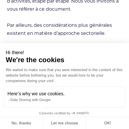
d’activités, étape par étape. Nous vous invitons à
vous référer à ce document.
Par ailleurs, des considérations plus générales
existent en matière d’approche sectorielle.
Hi there!
Ainsi, pour les entreprises du secteur des services,
We're the cookies
les dépenses de services justement représentent
We waited to make sure that you were
souvent une part importante des émissions
interested in the content of this website
totales. Pour ces dépenses, l’approche monétaire
before bothering you, but we would love to be your companions during
your visit...
est aujourd’hui souvent privilégiée même si de
plus en plus de données physiques existent afin
Here’s why we use cookies.
de mesurer plus précisément les émissions.
Data Sharing with Google
Consents certified by
“En revanche, toujours dans le secteur
No, thanks
Let me choose
OK!
des services, les postes déplacements