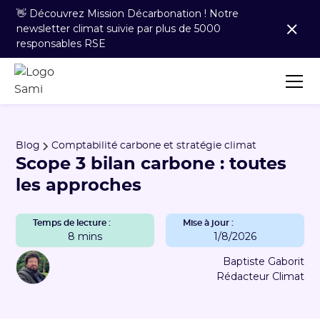
👋 Découvrez Mission Décarbonation ! Notre
newsletter climat suivie par plus de 5000
responsables RSE
Blog
Comptabilité carbone et stratégie climat
Scope 3 bilan carbone : toutes
les approches
Temps de lecture :
Mise à jour :
8 mins
1/8/2026
Baptiste Gaborit
Rédacteur Climat