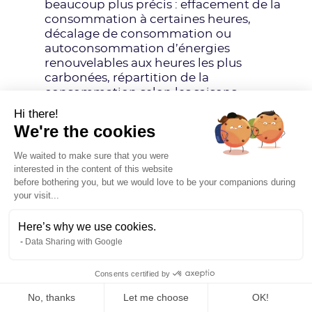
beaucoup plus précis : effacement de la
consommation à certaines heures,
décalage de consommation ou
autoconsommation d’énergies
renouvelables aux heures les plus
carbonées, répartition de la
consommation selon les saisons…
Hi there!
We're the cookies
de réaliser des calculs d’émissions évitées.
Dans le cadre par exemple de la
We waited to make sure that you were
production d’électricité avec des
interested in the content of this website
before bothering you, but we would love to be your companions during
panneaux solaires, on peut faire
your visit...
coïncider, à chaque heure de la journée,
l’intensité carbone (en kgCO2e/kWh) de
Here’s why we use cookies.
l’électricité produite sur le réseau avec
celui de l’énergie solaire. Et obtenir
Data Sharing with Google
ensuite les émissions évitées en CO2e.
Cela peut être fait donc dans un cadre
Consents certified by
d’autoconsommation mais aussi dans le
No, thanks
Let me choose
OK!
cas d’un contrat avec un fournisseur ou