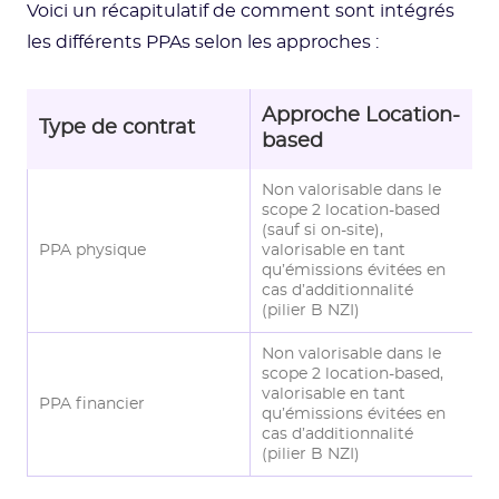
Voici un récapitulatif de comment sont intégrés
les différents PPAs selon les approches :
Approche Location-
A
Type de contrat
based
b
Non valorisable dans le
scope 2 location-based
V
(sauf si on-site),
2
PPA physique
valorisable en tant
c
qu’émissions évitées en
S
cas d’additionnalité
(pilier B NZI)
Non valorisable dans le
N
scope 2 location-based,
s
valorisable en tant
PPA financier
v
qu’émissions évitées en
q
cas d’additionnalité
(p
(pilier B NZI)