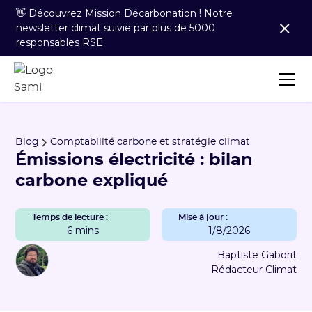
👋 Découvrez Mission Décarbonation ! Notre
newsletter climat suivie par plus de 5000
responsables RSE
Blog
Comptabilité carbone et stratégie climat
Émissions électricité : bilan
carbone expliqué
Temps de lecture :
Mise à jour :
6 mins
1/8/2026
Baptiste Gaborit
Rédacteur Climat