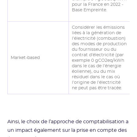
pour la France en 2022 -
e
Base Empreinte.
p
B
Considérer les émissions
C
liées à la génération de
l
l’électricité (combustion)
l’
des modes de production
l
du fournisseur ou du
m
contrat d’électricité (par
Market-based
e
exemple 0 gCO2eq/kWh
p
dans le cas de l’énergie
f
éolienne), ou du mix
d’
résiduel dans le cas où
g
l’origine de l’électricité
d
ne peut pas être tracée.
Ainsi, le choix de l’approche de comptabilisation a
un impact également sur la prise en compte des