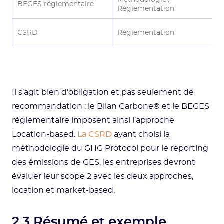
Méthodologie /
BEGES réglementaire
L
Réglementation
L
CSRD
Réglementation
M
Il s’agit bien d’obligation et pas seulement de
recommandation : le Bilan Carbone® et le BEGES
réglementaire imposent ainsi l’approche
Location-based.
La CSRD
ayant choisi la
méthodologie du GHG Protocol pour le reporting
des émissions de GES, les entreprises devront
évaluer leur scope 2 avec les deux approches,
location et market-based.
2.3 Résumé et exemple