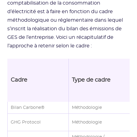
comptabilisation de la consommation
d’électricité est à faire en fonction du cadre
méthodologique ou réglementaire dans lequel
s’inscrit la réalisation du bilan des émissions de
GES de l’entreprise. Voici un récapitulatif de
l’approche à retenir selon le cadre :
A
c
Cadre
Type de cadre
é
c
d
Bilan Carbone®
Méthodologie
L
L
GHG Protocol
Méthodologie
M