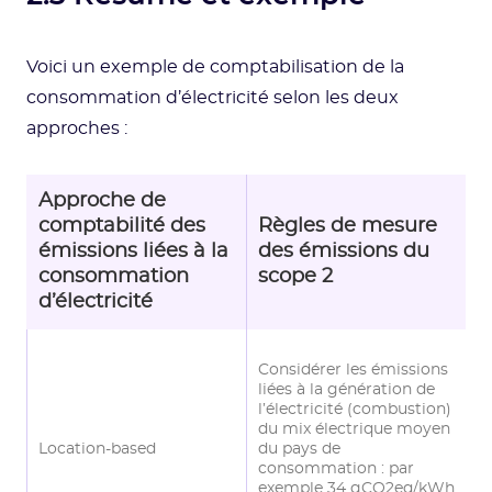
Voici un exemple de comptabilisation de la
consommation d’électricité selon les deux
approches :
Approche de
R
comptabilité des
Règles de mesure
d
émissions liées à la
des émissions du
s
consommation
scope 2
l
d’électricité
C
Considérer les émissions
l
liées à la génération de
l’
l’électricité (combustion)
l
du mix électrique moyen
m
Location-based
du pays de
e
consommation : par
m
exemple 34 gCO2eq/kWh
c