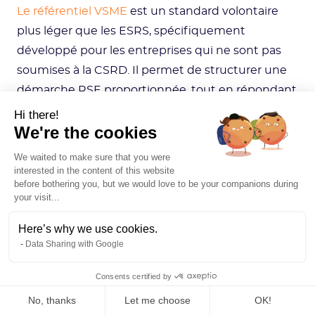
Le référentiel VSME
est un standard volontaire
plus léger que les ESRS, spécifiquement
développé pour les entreprises qui ne sont pas
soumises à la CSRD. Il permet de structurer une
démarche RSE proportionnée, tout en répondant
aux demandes croissantes des parties prenantes.
Hi there!
We're the cookies
Qu'est-ce que la double
We waited to make sure that you were
interested in the content of this website
matérialité ?
before bothering you, but we would love to be your companions during
your visit...
La double matérialité est l'analyse des enjeux de
Here’s why we use cookies.
durabilité selon deux perspectives : l'impact de
Data Sharing with Google
l'environnement et de la société sur l'entreprise
Consents certified by
(matérialité financière) et l'impact de l'entreprise
sur l'environnement et la société (matérialité
No, thanks
Let me choose
OK!