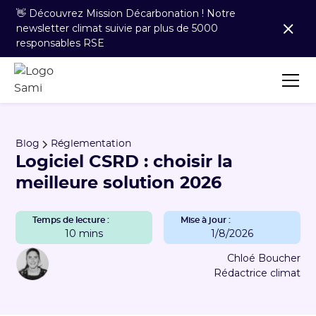
👋 Découvrez Mission Décarbonation ! Notre
newsletter climat suivie par plus de 5000
responsables RSE
Blog
Réglementation
Logiciel CSRD : choisir la
meilleure solution 2026
Temps de lecture :
Mise à jour :
10 mins
1/8/2026
Chloé Boucher
Rédactrice climat