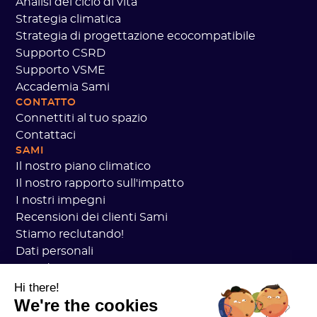
Analisi del ciclo di vita
Strategia climatica
Strategia di progettazione ecocompatibile
Supporto CSRD
Supporto VSME
Accademia Sami
CONTATTO
Connettiti al tuo spazio
Contattaci
SAMI
Il nostro piano climatico
Il nostro rapporto sull'impatto
I nostri impegni
Recensioni dei clienti Sami
Stiamo reclutando!
Dati personali
Accademia CGV Sami
sicurezza
Hi there!
We're the cookies
Stato dei servizi