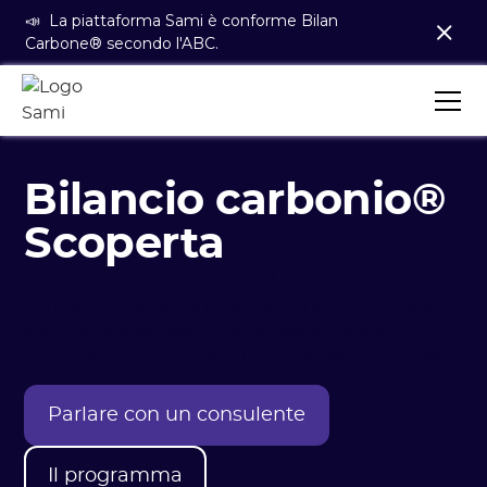
📣 La piattaforma Sami è conforme Bilan
Carbone® secondo l'ABC.
Bilancio carbonio®
Scoperta
Scoprite i concetti chiave del metodo Bilancio
Carbonio®, i suoi principali obiettivi e i principali
levi d'azione per ridurre le emissioni di gas ad
effetto serra (GES) all'interno di un'organizzazione.
Parlare con un consulente
Il programma