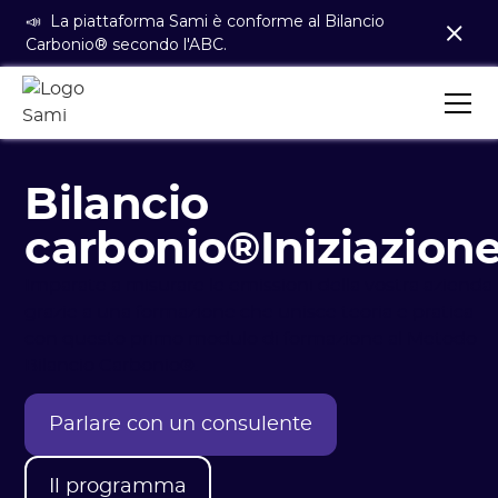
📣 La piattaforma Sami è conforme al Bilancio
Carbonio® secondo l'ABC.
Bilancio
carbonio®Iniziazion
Imparate a misurare le emissioni della vostra azienda
grazie a una formazione che unisce teoria e pratica
con questo primo modulo di formazione al Metodo
Bilancio Carbonio®.
Parlare con un consulente
Il programma