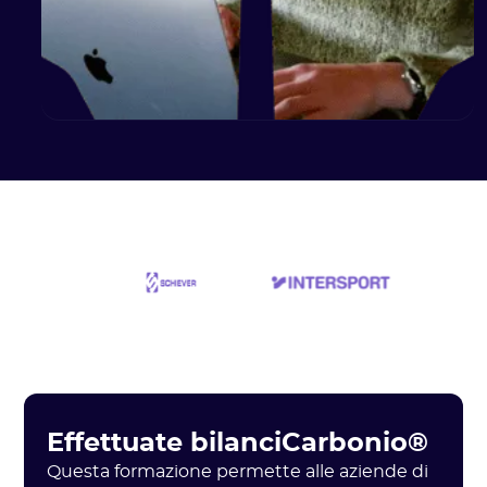
Effettuate bilanciCarbonio®
Questa formazione permette alle aziende di