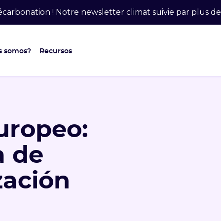
carbonation ! Notre newsletter climat suivie par plus 
s somos?
Recursos
uropeo:
a de
zación