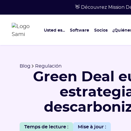
👋 Découvrez Mission Dé
Usted es...
Software
Socios
¿Quiéne
Blog
Regulación
Green Deal e
estrategi
descarboni
Temps de lecture :
Mise à jour :