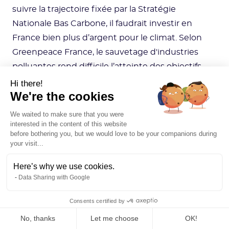
suivre la trajectoire fixée par la Stratégie
Nationale Bas Carbone, il faudrait investir en
France bien plus d’argent pour le climat. Selon
Greenpeace France, le sauvetage d'industries
polluantes rend difficile l’atteinte des objectifs
fixés par le Green Deal et les financements
Hi there!
We're the cookies
alloués ne sont pas du tout à la hauteur du plan,
ce qui limite un peu plus sa mise en œuvre.
We waited to make sure that you were
interested in the content of this website
before bothering you, but we would love to be your companions during
Bien que ce Green Deal soit loin d’être parfait,
your visit...
force est de constater que l’ambition de l’UE et
Here’s why we use cookies.
le chemin parcouru constituent une
Data Sharing with Google
mobilisation inédite à l’échelle de l’Union
européenne sur le sujet climat. Affaire à suivre…
Consents certified by
No, thanks
Let me choose
OK!