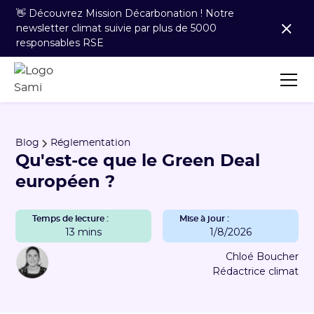
👋 Découvrez Mission Décarbonation ! Notre
newsletter climat suivie par plus de 5000
responsables RSE
Blog
Réglementation
Qu'est-ce que le Green Deal
européen ?
Temps de lecture :
Mise à jour :
13 mins
1/8/2026
Chloé Boucher
Rédactrice climat