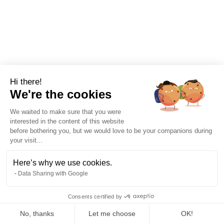
Hi there!
We're the cookies
Réglementation
4/8/2026
7 mins
We waited to make sure that you were
interested in the content of this website
Règlement ESPR : tout comprendre sur
before bothering you, but we would love to be your companions during
your visit...
l'écoconception
Qu'est-ce que va changer le règlement européen ESPR
Here’s why we use cookies.
sur l'écoconception ? On vous explique tout dans cet
Data Sharing with Google
article.
Consents certified by
Chloé Boucher
No, thanks
Let me choose
OK!
Rédactrice climat