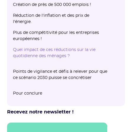
‍Création de près de 500 000 emplois !
Réduction de l'inflation et des prix de
l'énergie.
Plus de compétitivité pour les entreprises
européennes !
Quel impact de ces réductions sur la vie
quotidienne des ménages ?
Points de vigilance et défis à relever pour que
ce scénario 2030 puisse se concrétiser
Financement : nécessité de mettre plus
Pour conclure
d’argent sur la table !
Lutter contre les inégalités sociales
Recevez notre newsletter !
découlant de la mise en œuvre de ces lois et
réussir à élaborer un réel contrat social avec
les citoyens.