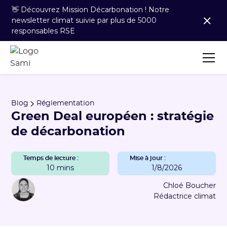
👋 Découvrez Mission Décarbonation ! Notre
newsletter climat suivie par plus de 5000
responsables RSE
Blog
Réglementation
Green Deal européen : stratégie
de décarbonation
Temps de lecture :
Mise à jour :
10 mins
1/8/2026
Chloé Boucher
Rédactrice climat