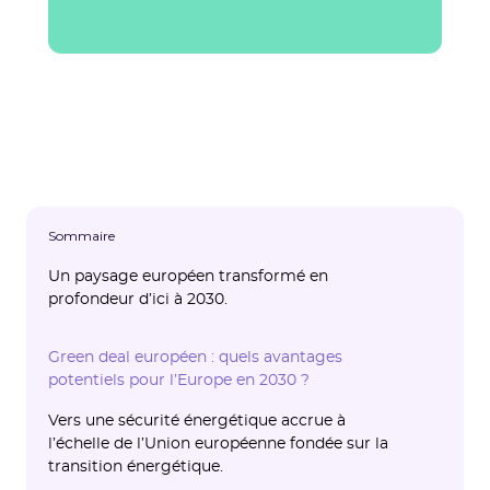
Sommaire
Un paysage européen transformé en
profondeur d’ici à 2030.
Déploiement énergétique et économies
Green deal européen : quels avantages
d'énergie.
potentiels pour l’Europe en 2030 ?
Mobilité
Vers une sécurité énergétique accrue à
Industrie verte
l’échelle de l’Union européenne fondée sur la
transition énergétique.