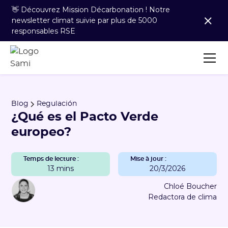
👋 Découvrez Mission Décarbonation ! Notre
newsletter climat suivie par plus de 5000
responsables RSE
Blog
Regulación
¿Qué es el Pacto Verde
europeo?
Temps de lecture :
Mise à jour :
13 mins
20/3/2026
Chloé Boucher
Redactora de clima