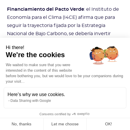
Financiamiento del Pacto Verde
: el Instituto de
Economía para el Clima (I4CE) afirma que para
seguir la trayectoria fijada por la Estrategia
Nacional de Bajo Carbono, se debería invertir
mucho más dinero en Francia para el clima.
Hi there!
Según Greenpeace Francia, el rescate de
We're the cookies
industrias contaminantes dificulta el logro de los
We waited to make sure that you were
objetivos fijados por el Pacto Verde y los
interested in the content of this website
financiamientos asignados no están en absoluto
before bothering you, but we would love to be your companions during
your visit...
a la altura del plan, lo que limita aún más su
implementación.
Here’s why we use cookies.
Data Sharing with Google
Aunque este Pacto Verde está lejos de ser
Consents certified by
perfecto, hay que constatar que la ambición de
la UE y el camino recorrido constituyen una
No, thanks
Let me choose
OK!