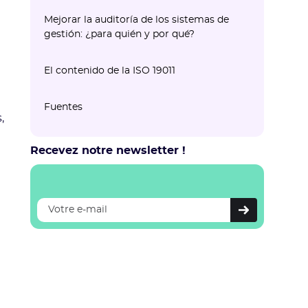
Mejorar la auditoría de los sistemas de
gestión: ¿para quién y por qué?
¿Para quién?
Los objetivos de la norma
El contenido de la ISO 19011
Una visión general del contenido
Los diferentes tipos de auditorías
¿Se puede optar a una certificación ISO
Fuentes
concernidas
19011?
,
Recevez notre newsletter !