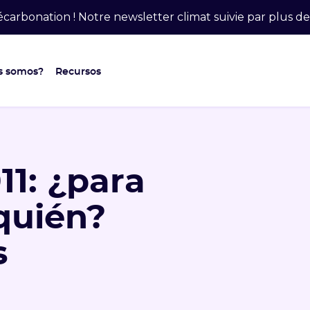
carbonation ! Notre newsletter climat suivie par plus 
s somos?
Recursos
11: ¿para
quién?
s