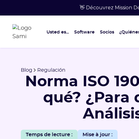
👋 Découvrez Mission Dé
Usted es...
Software
Socios
¿Quiéne
Blog
Regulación
Norma ISO 190
qué? ¿Para 
Análisi
Temps de lecture :
Mise à jour :