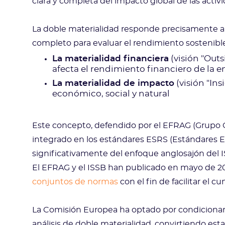
clara y completa del impacto global de las activ
La doble materialidad responde precisamente a
completo para evaluar el rendimiento sostenib
La materialidad financiera
(visión "Outs
afecta el rendimiento financiero de la 
La materialidad de impacto
(visión "In
económico, social y natural
Este concepto, defendido por el EFRAG (Grupo 
integrado en los estándares ESRS (Estándares Eu
significativamente del enfoque anglosajón del 
El EFRAG y el ISSB han publicado en mayo de 
conjuntos de normas
con el fin de facilitar el 
La Comisión Europea ha optado por condicionar 
análisis de doble materialidad, convirtiendo es