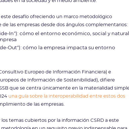
idades en la sociedad y el medio ambiente.
 este desafío ofreciendo un marco metodológico
le de las empresas desde dos ángulos complementarios:
ide-In"): cómo el entorno económico, social y natura
empresa
side-Out"): cómo la empresa impacta su entorno
Consultivo Europeo de Información Financiera) e
ropeos de Información de Sostenibilidad), difiere
ISSB que se centra únicamente en la materialidad simple
2024
una guía sobre la interoperabilidad entre estos dos
cumplimiento de las empresas.
los temas cubiertos por la información CSRD a este
ta metodología en un requisito previo indispensable para