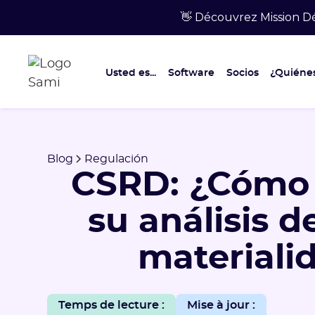
👋 Découvrez Mission Dé
Usted es...
Software
Socios
¿Quiéne
Blog
Regulación
CSRD: ¿Cómo 
su análisis d
materiali
Temps de lecture :
Mise à jour :