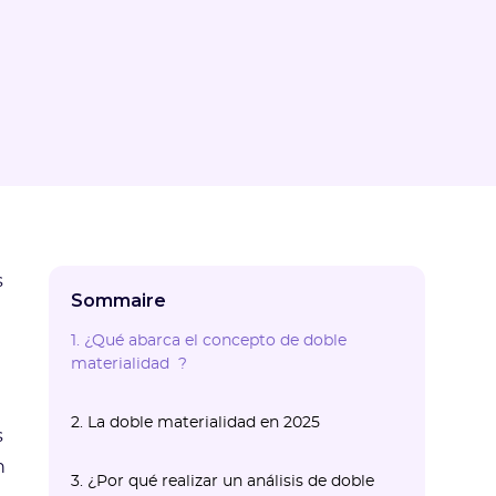
s
Sommaire
1. ¿Qué abarca el concepto de doble
materialidad ?
2. La doble materialidad en 2025
s
2.1 Para las empresas de más de 1000
2.2 Para las empresas de menos de 1000
n
3. ¿Por qué realizar un análisis de doble
empleados
empleados