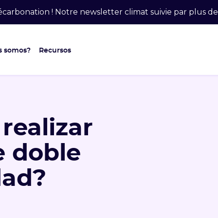
carbonation ! Notre newsletter climat suivie par plus 
s somos?
Recursos
realizar
e doble
dad?