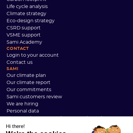
Life cycle analysis
Climate strategy
Eco-design strategy
CSRD support
VSME support
Sami Academy
CONTACT
Login to your account
Contact us
SAMI
Our climate plan
Our climate report
Our commitments
Sami customers review
We are hiring
Personal data
Sami Academy General Terms and Conditions
Security
Hi there!
System status