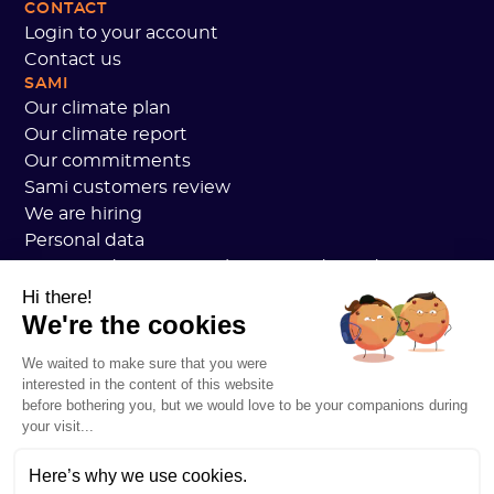
CONTACT
Login to your account
Contact us
SAMI
Our climate plan
Our climate report
Our commitments
Sami customers review
We are hiring
Personal data
Sami Academy General Terms and Conditions
Security
Hi there!
We're the cookies
System status
Legal notice
We waited to make sure that you were
RESOURCES
interested in the content of this website
General Carbon Plan
before bothering you, but we would love to be your companions during
Open Carbon Practice
your visit...
Customer stories
Our blog
Here’s why we use cookies.