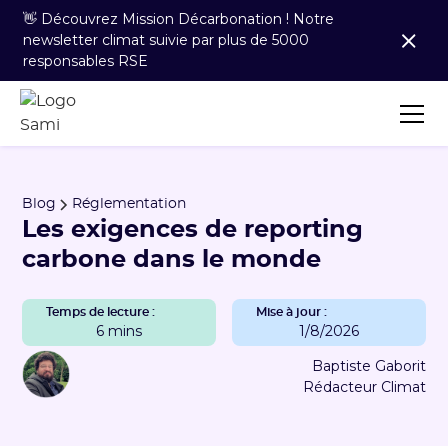
👋 Découvrez Mission Décarbonation ! Notre
newsletter climat suivie par plus de 5000
responsables RSE
Blog
Réglementation
Les exigences de reporting
carbone dans le monde
Temps de lecture :
Mise à jour :
6 mins
1/8/2026
Baptiste Gaborit
Rédacteur Climat