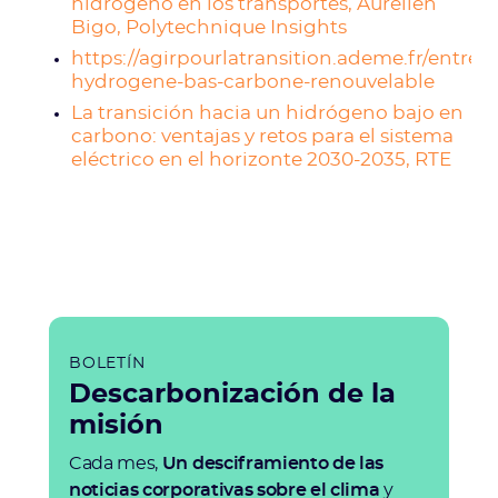
hidrógeno en los transportes, Aurélien
Bigo, Polytechnique Insights
https://agirpourlatransition.ademe.fr/entrepr
hydrogene-bas-carbone-renouvelable
La transición hacia un hidrógeno bajo en
carbono: ventajas y retos para el sistema
eléctrico en el horizonte 2030-2035, RTE
BOLETÍN
Descarbonización de la
misión
Cada mes,
Un desciframiento de las
noticias corporativas sobre el clima
y