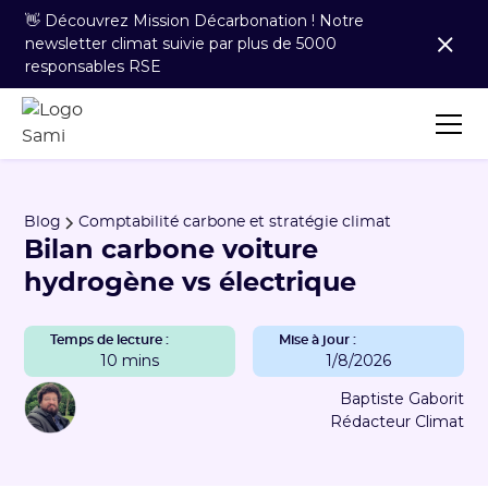
👋 Découvrez Mission Décarbonation ! Notre
newsletter climat suivie par plus de 5000
responsables RSE
Blog
Comptabilité carbone et stratégie climat
Bilan carbone voiture
hydrogène vs électrique
Temps de lecture :
Mise à jour :
10 mins
1/8/2026
Baptiste Gaborit
Rédacteur Climat