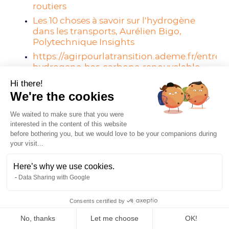
routiers
Les 10 choses à savoir sur l’hydrogène
dans les transports, Aurélien Bigo,
Polytechnique Insights
https://agirpourlatransition.ademe.fr/entrepr
hydrogene-bas-carbone-renouvelable
La transition vers un hydrogène bas
Hi there!
carbone : atouts et enjeux pour le système
We're the cookies
électrique à l’horizon 2030-2035, RTE
We waited to make sure that you were
interested in the content of this website
before bothering you, but we would love to be your companions during
your visit...
Here’s why we use cookies.
Data Sharing with Google
NEWSLETTER
Consents certified by
Mission Décarbonation
No, thanks
Let me choose
OK!
Chaque mois,
un décryptage de