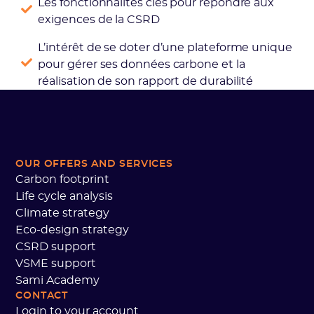
Les fonctionnalités clés pour répondre aux
exigences de la CSRD
L’intérêt de se doter d’une plateforme unique
pour gérer ses données carbone et la
réalisation de son rapport de durabilité
OUR OFFERS AND SERVICES
Carbon footprint
Life cycle analysis
Climate strategy
Eco-design strategy
CSRD support
VSME support
Sami Academy
CONTACT
Login to your account