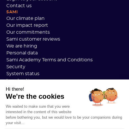
Contact us
SAMI
Our climate plan
Our impact report
Our commitments
Sami customer reviews
We are hiring
Personal data
Sami Academy Terms and Conditions
Security
System status
Legal notices
RESOURCES
Hi there!
General Carbon Plan
We're the cookies
Open Carbon Practice
We waited to make sure that you were
Customer stories
interested in the content of this website
Our blog
before bothering you, but we would love to be your companions during
Understanding everything about the carbon footprin
your visit...
Understanding everything about LCAs