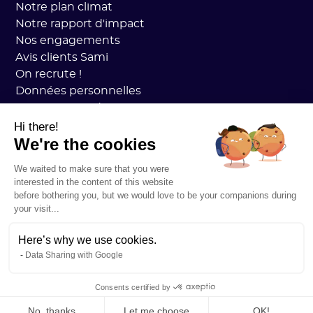
Notre plan climat
Notre rapport d'impact
Nos engagements
Avis clients Sami
On recrute !
Données personnelles
CGV Sami Academy
Sécurité
Hi there!
We're the cookies
État des services
Mentions légales
We waited to make sure that you were
RESSOURCES
interested in the content of this website
Plan Carbone Général
before bothering you, but we would love to be your companions during
Open Carbon Practice
your visit...
Témoignages clients
Notre blog
Here’s why we use cookies.
Data Sharing with Google
Tout comprendre au bilan carbone
Tout comprendre aux ACVs
Consents certified by
Tout comprendre à la CSRD
No, thanks
Let me choose
OK!