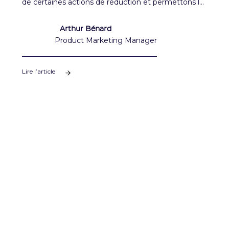
de certaines actions de réduction et permettons la
visualisation de l'évolution du coût économique du
plan d'action d'année en année.
Arthur Bénard
Product Marketing Manager
Lire l’article