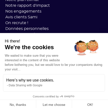
Notre rapport d'impact
Nos engagements
Avis clients Sami
On recrute !
Données personnelles
CGV Sami Academy
Sécurité
Hi there!
We're the cookies
État des services
Mentions légales
We waited to make sure that you were
RESSOURCES
interested in the content of this website
Plan Carbone Général
before bothering you, but we would love to be your companions during
Open Carbon Practice
your visit...
Témoignages clients
Notre blog
Here’s why we use cookies.
Data Sharing with Google
Tout comprendre au bilan carbone
Tout comprendre aux ACVs
Consents certified by
Tout comprendre à la CSRD
No, thanks
Let me choose
OK!