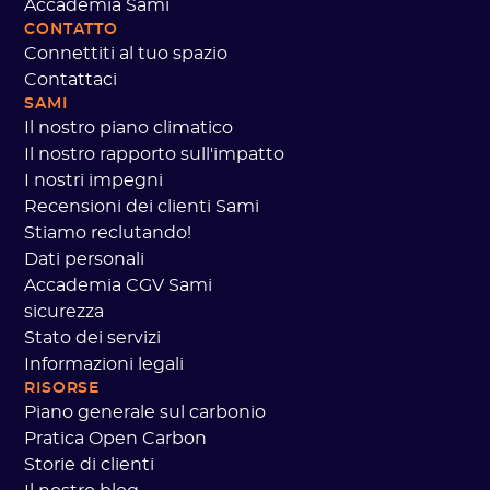
Accademia Sami
CONTATTO
Connettiti al tuo spazio
Contattaci
SAMI
Il nostro piano climatico
Il nostro rapporto sull'impatto
I nostri impegni
Recensioni dei clienti Sami
Stiamo reclutando!
Dati personali
Accademia CGV Sami
sicurezza
Stato dei servizi
okies
Informazioni legali
RISORSE
t you were interested in the content of this
Piano generale sul carbonio
ou, but we would love to be your
Pratica Open Carbon
it...
Storie di clienti