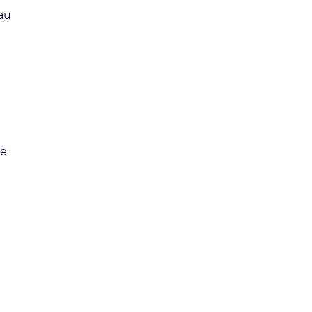
au
re