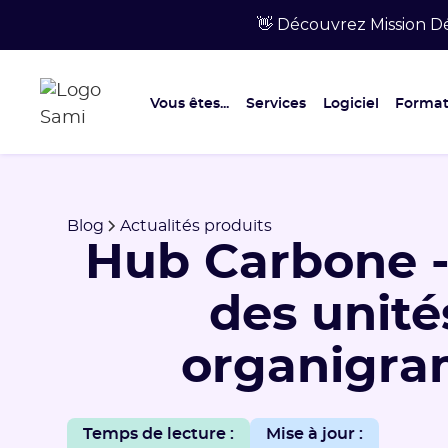
👋 Découvrez Mission Dé
Vous êtes...
Services
Logiciel
Format
Blog
Actualités produits
Hub Carbone -
des unité
organigr
Temps de lecture :
Mise à jour :