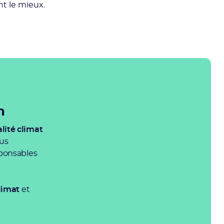
ent le mieux.
n
lité climat
ous
sponsables
limat
et