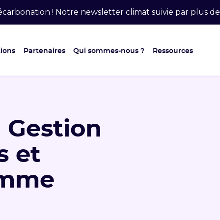
carbonation ! Notre newsletter climat suivie par plus 
ions
Partenaires
Qui sommes-nous ?
Ressources
 Gestion
s et
amme