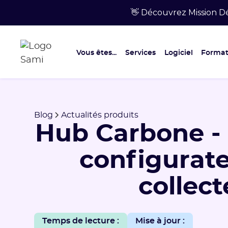
👋 Découvrez Mission Dé
Vous êtes...
Services
Logiciel
Format
Blog
Actualités produits
Hub Carbone -
configurat
collect
Temps de lecture :
Mise à jour :