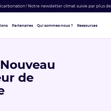
carbonation ! Notre newsletter climat suivie par plus 
ions
Partenaires
Qui sommes-nous ?
Ressources
 Nouveau
eur de
e