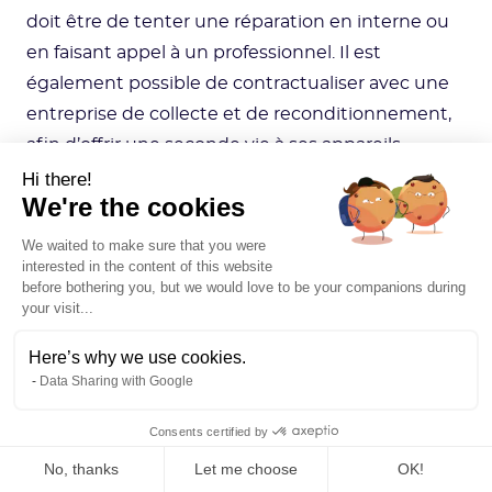
doit être de tenter une réparation en interne ou
en faisant appel à un professionnel. Il est
également possible de contractualiser avec une
entreprise de collecte et de reconditionnement,
afin d’offrir une seconde vie à ses appareils.
Hi there!
We're the cookies
Une autre possibilité pour trier ses déchets
électriques et électroniques au niveau de son
We waited to make sure that you were
interested in the content of this website
entreprise est de faire appel à un éco-organisme
before bothering you, but we would love to be your companions during
spécialisé. Cette option a l’avantage d’être
your visit...
gratuite, et garantit la réutilisation ou le recyclage
Here’s why we use cookies.
des équipements numériques, lorsque cela est
Data Sharing with Google
possible. Pour faciliter la gestion de la fin de vie de
ces produits, une bonne pratique consiste à tenir
Consents certified by
à jour un registre des déchets.
No, thanks
Let me choose
OK!