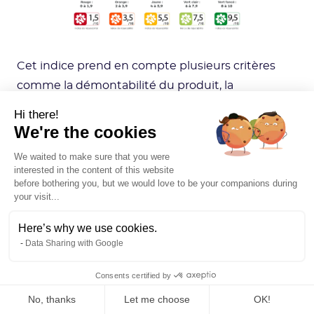
Cet indice prend en compte plusieurs critères
comme la démontabilité du produit, la
disponibilité des conseils d’utilisation et
Hi there!
d’entretien ou encore la disponibilité et les prix
We're the cookies
des pièces détachées. Un excellent moyen de
We waited to make sure that you were
prolonger la vie des objets du quotidien et
interested in the content of this website
before bothering you, but we would love to be your companions during
d’éviter l’achat de produits neufs !
your visit...
3.2 Ne pas oublier les réseaux
Here’s why we use cookies.
Data Sharing with Google
et data centers !
Consents certified by
Au vu des évolutions des dernières décennies,
No, thanks
Let me choose
OK!