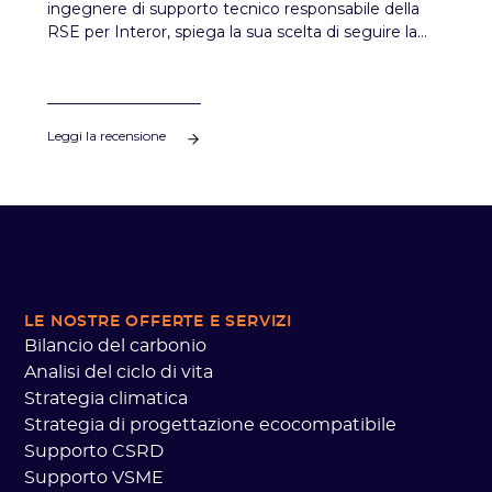
ingegnere di supporto tecnico responsabile della
RSE per Interor, spiega la sua scelta di seguire la
formazione Strategia Clima di Sami Academy per
accelerare la costruzione e l'implementazione del
piano d'azione nella sua azienda.
Leggi la recensione
LE NOSTRE OFFERTE
E SERVIZI
Bilancio del carbonio
Analisi del ciclo di vita
Strategia climatica
Strategia di progettazione ecocompatibile
Supporto CSRD
Supporto VSME