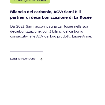
Strategia climatica
Bilancio del carbonio, ACV: Sami è il
partner di decarbonizzazione di La Rosée
Dal 2023, Sami accompagna La Rosée nella sua
decarbonizzazione, con 3 bilanci del carbonio
consecutivi e le ACV dei loro prodotti. Laure-Anne
Dumas torna su questo accompagnamento e sulla
strategia climatica messa in atto dal marchio di
cosmetici lionese.
Leggi la recensione