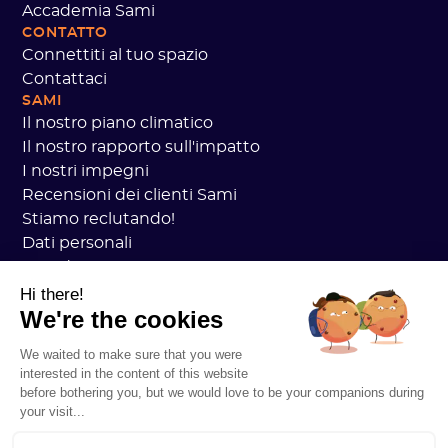
Accademia Sami
CONTATTO
Connettiti al tuo spazio
Contattaci
SAMI
Il nostro piano climatico
Il nostro rapporto sull'impatto
I nostri impegni
Recensioni dei clienti Sami
Stiamo reclutando!
Dati personali
Accademia CGV Sami
sicurezza
Hi there!
We're the cookies
Stato dei servizi
Informazioni legali
We waited to make sure that you were
RISORSE
interested in the content of this website
Piano generale sul carbonio
before bothering you, but we would love to be your companions during
Pratica Open Carbon
your visit...
Storie di clienti