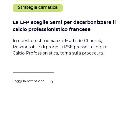
Strategia climatica
La LFP sceglie Sami per decarbonizzare il
calcio professionistico francese
In questa testimonianza, Mathilde Chamak,
Responsabile di progetti RSE presso la Lega di
Calcio Professionistica, torna sulla procedura
collettiva di decarbonizzazione messa in atto dalla
LFP e sulla partnership stretta con Sami per
costruire una guida metodologica e proporre una
formazione sulla contabilità del carbonio destinata
Leggi la recensione
ai club professionistici.