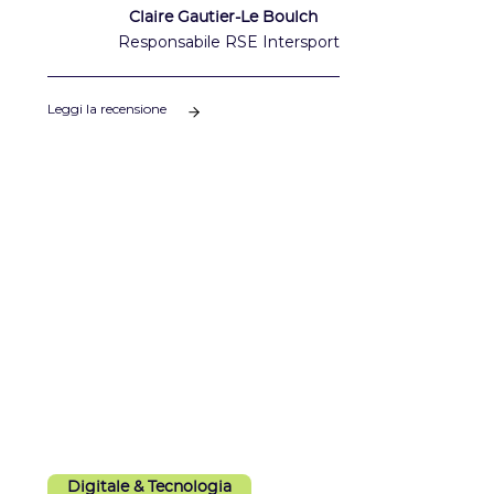
accompagnarlo nella sua strategia di autonomia
Claire Gautier-Le Boulch
nella gestione del clima.
Responsabile RSE Intersport
Leggi la recensione
Digitale & Tecnologia