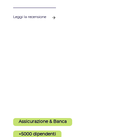
decarbonizzazione e sullo sviluppo del partenariato
con Sami per accompagnarli.
Leggi la recensione
Assicurazione & Banca
+5000 dipendenti