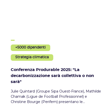
+5000 dipendenti
Strategia climatica
Conferenza Produrable 2025: "La
decarbonizzazione sarà collettiva o non
sarà"
Julie Quintard (Groupe Sipa Ouest-France), Mathilde
Chamak (Ligue de Football Professionnel) e
Christine Bourge (Perifem) presentano le
procedure collettive di decarbonizzazione avviate