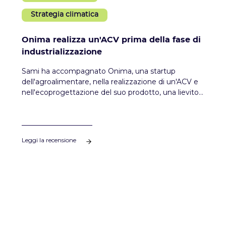
Strategia climatica
Onima realizza un'ACV prima della fase di
industrializzazione
Sami ha accompagnato Onima, una startup
dell'agroalimentare, nella realizzazione di un'ACV e
nell'ecoprogettazione del suo prodotto, una lievito
di birra disammezzata. Obiettivo per Onima: fare le
migliori scelte tecniche per ridurre il proprio impatto
ambientale prima ancora dell'inizio di una
produzione su larga scala.
Leggi la recensione