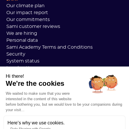
Our climate plan
Our impact report
Our commitments
Sami customer reviews
We are hiring
Personal data
Sami Academy Terms and Conditions
Security
System status
Legal notices
RESOURCES
Hi there!
General Carbon Plan
We're the cookies
Open Carbon Practice
We waited to make sure that you were
Customer stories
interested in the content of this website
Our blog
before bothering you, but we would love to be your companions during
Understanding everything about the carbon footprin
your visit...
Understanding everything about LCAs
Understanding everything about CSRD
Here’s why we use cookies.
Data Sharing with Google