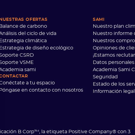
NUESTRAS OFERTAS
SAMI
Balance de carbono
Nuestro plan clim
Análisis del ciclo de vida
Nuestro informe
Estrategia climática
Nuestros compr
Estrategia de diseño ecológico
Opiniones de cli
Soporte CSRD
¡Estamos recluta
Soporte VSME
Datos personales
Academia sami
Academia Sami 
CONTACTAR
Seguridad
Conéctate a tu espacio
Estado de los serv
Póngase en contacto con nosotros
Información legal
ficación B Corp™, la etiqueta Positive Company® con 3