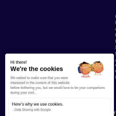
Hi there!
We're the cookies
We waited to make sure that you were
interested in the content of this website
before bothering you, but we would love to be your companions
during your visit...
Here’s why we use cookies.
Data Sharing with Google
Sami se enorgullece de haber obtenido la certi