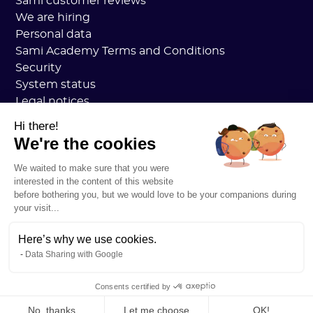
Sami customer reviews
We are hiring
Personal data
Sami Academy Terms and Conditions
Security
System status
Legal notices
RESOURCES
Hi there!
General Carbon Plan
We're the cookies
Open Carbon Practice
Customer stories
We waited to make sure that you were
interested in the content of this website
Our blog
before bothering you, but we would love to be your companions during
Understanding everything about the carbon footprin
your visit...
Understanding everything about LCAs
Understanding everything about CSRD
Here’s why we use cookies.
Understanding everything about VSME
Data Sharing with Google
Consents certified by
No, thanks
Let me choose
OK!