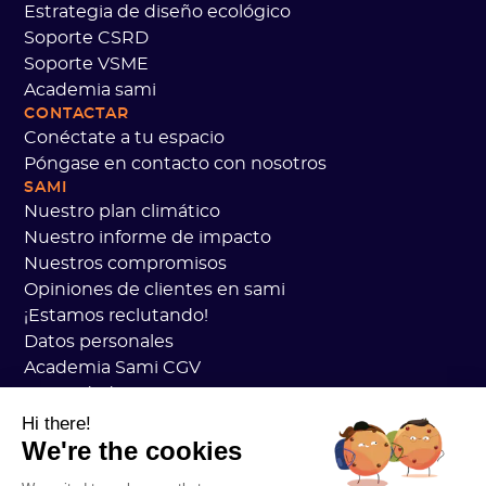
Estrategia de diseño ecológico
Soporte CSRD
Soporte VSME
Academia sami
CONTACTAR
Conéctate a tu espacio
Póngase en contacto con nosotros
SAMI
Nuestro plan climático
Nuestro informe de impacto
Nuestros compromisos
Opiniones de clientes en sami
¡Estamos reclutando!
Datos personales
Academia Sami CGV
Seguridad
Estado de los servicios
Hi there!
We're the cookies
Información legal
RECURSOS