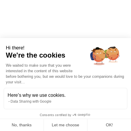
Hi there!
We're the cookies
We waited to make sure that you were
ACV et affichage environnemental
interested in the content of this website
1/8/2026
8 mins
before bothering you, but we would love to be your companions during
your visit...
Tout comprendre à l'affichage environnemental
Here’s why we use cookies.
L'affichage environnemental va introduire un score
Data Sharing with Google
environnemental des produits vendus. Quels secteurs,
quand, comment ? On vous dit tout sur le sujet !
Consents certified by
No, thanks
Let me choose
OK!
Guillaume Colin