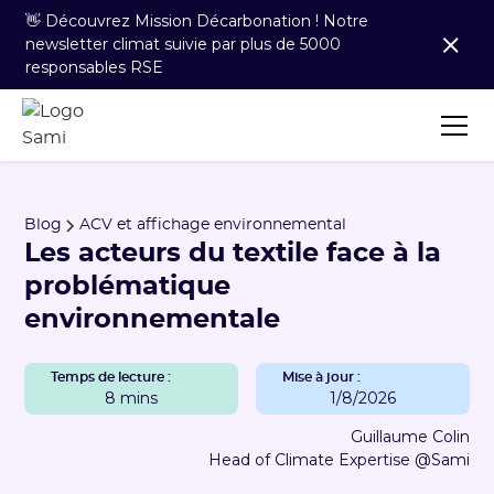
👋 Découvrez Mission Décarbonation ! Notre
newsletter climat suivie par plus de 5000
responsables RSE
Blog
ACV et affichage environnemental
Les acteurs du textile face à la
problématique
environnementale
Temps de lecture :
Mise à jour :
8 mins
1/8/2026
Guillaume Colin
Head of Climate Expertise @Sami