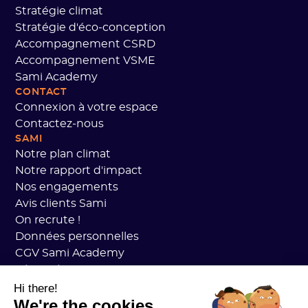
Stratégie climat
Stratégie d'éco-conception
Accompagnement CSRD
Accompagnement VSME
Sami Academy
CONTACT
Connexion à votre espace
Contactez-nous
SAMI
Notre plan climat
Notre rapport d'impact
Nos engagements
Avis clients Sami
On recrute !
Données personnelles
CGV Sami Academy
Sécurité
État des services
Hi there!
We're the cookies
Mentions légales