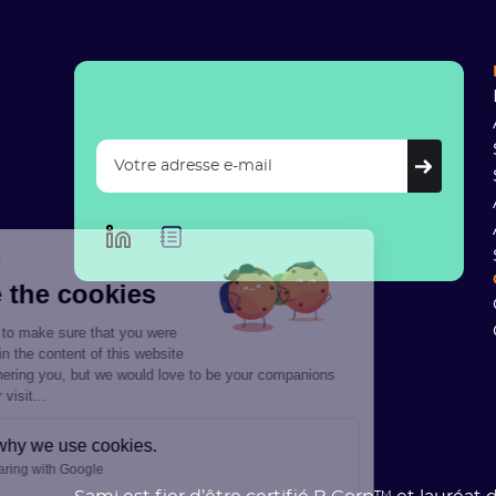
Hi there!
We're the cookies
We waited to make sure that you were
interested in the content of this website
before bothering you, but we would love to be your companions
during your visit...
Here’s why we use cookies.
Data Sharing with Google