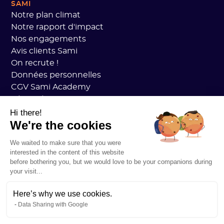
SAMI
Notre plan climat
Notre rapport d'impact
Nos engagements
Avis clients Sami
On recrute !
Données personnelles
CGV Sami Academy
Sécurité
État des services
Hi there!
We're the cookies
Mentions légales
RESSOURCES
We waited to make sure that you were
Plan Carbone Général
interested in the content of this website
Open Carbon Practice
before bothering you, but we would love to be your companions during
Témoignages clients
your visit...
Notre blog
Tout comprendre au bilan carbone
Here’s why we use cookies.
Data Sharing with Google
Tout comprendre aux ACVs
Tout comprendre à la CSRD