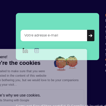
Hi there!
We're the cookies
We waited to make sure that you were
interested in the content of this website
before bothering you, but we would love to be your companions
during your visit...
Here’s why we use cookies.
Data Sharing with Google